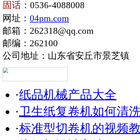
固话
：0536-4088008
生
卫
网址：
04pm.com
纸
生
复
邮箱：262318@qq.com
纸
卷
邮编：262100
生
机
产
公司地址：山东省安丘市景芝镇
设
备
·
纸品机械产品大全
·
卫生纸复卷机如何清
·
标准型切卷机的视频