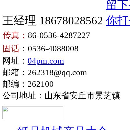
王经理 18678028562
传真：
86-0536-4287227
卫
固话
：0536-4088008
生
卫
网址：
04pm.com
纸
生
复
邮箱：262318@qq.com
纸
卷
邮编：262100
生
机
产
公司地址：山东省安丘市景芝镇
设
备