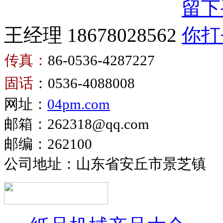
王经理 18678028562
传真：
86-0536-4287227
卫
固话
：0536-4088008
生
卫
网址：
04pm.com
纸
生
复
邮箱：262318@qq.com
纸
卷
邮编：262100
生
机
产
公司地址：山东省安丘市景芝镇
设
备