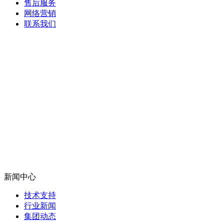
售后服务
网络营销
联系我们
新闻中心
技术支持
行业新闻
集团动态