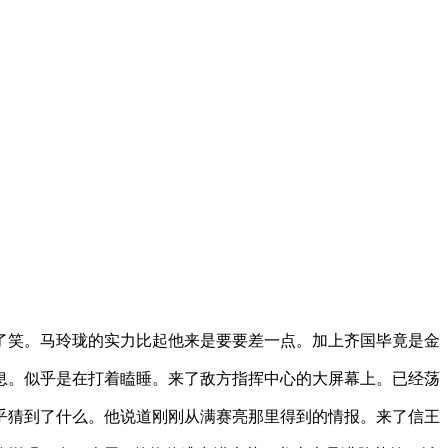
了笑。马玲珑的实力比起他来是要要差一点。加上齐国毕竟是金
息。似乎是在打着瞌睡。来了敌方指挥中心的大屏幕上。已经荡
乎猜到了什么。他说道刚刚从满赛亮那里得到的情报。来了信王