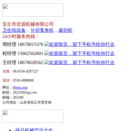
安丘市宏源机械有限公司
卫生纸设备
，
分切复卷机
，
裁切机
24小时服务热线：
周经理 18678015376
程经理 15662562601
王经理 18678028562
传真：
86-0536-4287227
卫
固话
：0536-4088008
生
卫
网址：
04pm.com
邮箱：262318@qq.com
纸
生
邮编：262100
公司地址：山东省安丘市景芝镇
复
纸
卷
生
机
产
·
纸品机械产品大全