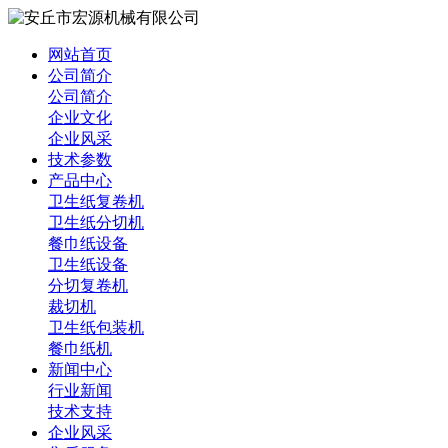
网站首页
公司简介
公司简介
企业文化
企业风采
技术参数
产品中心
卫生纸复卷机
卫生纸分切机
餐巾纸设备
卫生纸设备
分切复卷机
裁切机
卫生纸包装机
餐巾纸机
新闻中心
行业新闻
技术支持
企业风采