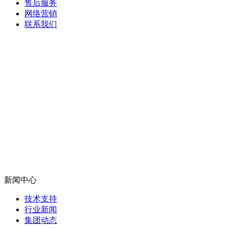
售后服务
网络营销
联系我们
新闻中心
技术支持
行业新闻
集团动态