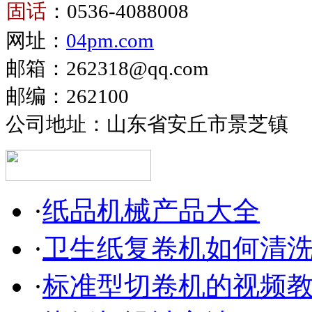
固话
：0536-4088008
生
卫
网址：
04pm.com
纸
生
复
邮箱：262318@qq.com
纸
卷
邮编：262100
生
机
产
公司地址：山东省安丘市景芝镇
设
备
·
纸品机械产品大全
·
卫生纸复卷机如何清
·
标准型切卷机的视频