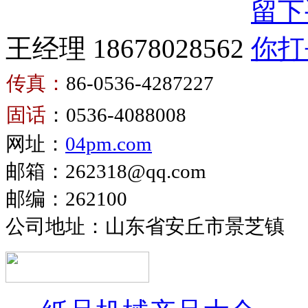
王经理 18678028562
传真：
86-0536-4287227
卫
固话
：0536-4088008
生
卫
网址：
04pm.com
纸
生
复
邮箱：262318@qq.com
纸
卷
邮编：262100
生
机
产
公司地址：山东省安丘市景芝镇
设
备