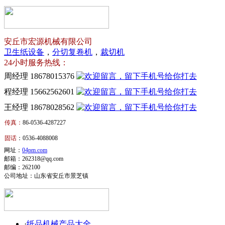
安丘市宏源机械有限公司
卫生纸设备
，
分切复卷机
，
裁切机
24小时服务热线：
周经理 18678015376
程经理 15662562601
王经理 18678028562
传真：
86-0536-4287227
卫
固话
：0536-4088008
生
卫
网址：
04pm.com
邮箱：262318@qq.com
纸
生
邮编：262100
公司地址：山东省安丘市景芝镇
复
纸
卷
生
机
产
·
纸品机械产品大全