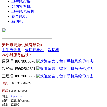
卫生纸设备
分切复卷机
卫生纸包装机
餐巾纸机
裁切机
安丘市宏源机械有限公司
卫生纸设备
，
分切复卷机
，
裁切机
24小时服务热线：
周经理 18678015376
程经理 15662562601
王经理 18678028562
传真：
86-0536-4287227
卫
固话
：0536-4088008
生
卫
网址：
04pm.com
邮箱：262318@qq.com
纸
生
邮编：262100