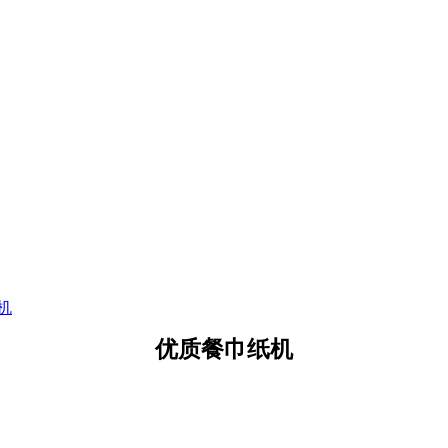
机
优质餐巾纸机