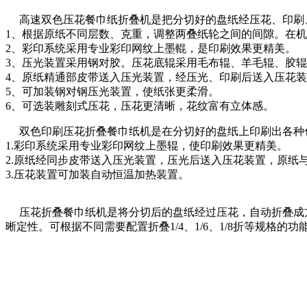
高速双色压花餐巾纸折叠机是把分切好的盘纸经压花、印刷
1、根据原纸不同层数、克重，调整两叠纸轮之间的间隙。在
2、彩印系统采用专业彩印网纹上墨輥，是印刷效果更精美。
3、压光装置采用钢对胶。压花底辊采用毛布辊、羊毛辊、胶
4、原纸精通部皮带送入压光装置，经压光、印刷后送入压花
5、可加装钢对钢压光装置，使纸张更柔滑。
6、可选装雕刻式压花，压花更清晰，花纹富有立体感。
双色印刷压花折叠餐巾纸机是在分切好的盘纸上印刷出各种
1.彩印系统采用专业彩印网纹上墨辊，使印刷效果更精美。
2.原纸经同步皮带送入压光装置，压光后送入压花装置，原纸
3.压花装置可加装自动恒温加热装置。
压花折叠餐巾纸机是将分切后的盘纸经过压花，自动折叠成方
晰定性。可根据不同需要配置折叠1/4、1/6、1/8折等规格