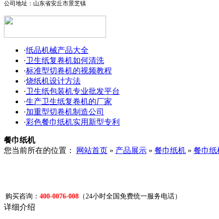
公司地址：山东省安丘市景芝镇
复
纸
卷
生
机
产
·
纸品机械产品大全
设
·
卫生纸复卷机如何清洗
备
·
标准型切卷机的视频教程
·
烧纸机设计方法
·
卫生纸包装机专业批发平台
·
生产卫生纸复卷机的厂家
·
加重型切卷机制造公司
·
彩色餐巾纸机实用新型专利
餐巾纸机
您当前所在的位置：
网站首页
»
产品展示
»
餐巾纸机
»
餐巾纸
购买咨询：
400-0076-008
（24小时全国免费统一服务电话）
详细介绍