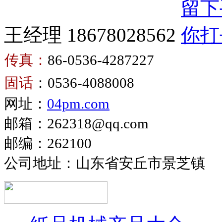
王经理 18678028562
传真：
86-0536-4287227
卫
固话
：0536-4088008
生
卫
网址：
04pm.com
纸
生
复
邮箱：262318@qq.com
纸
卷
邮编：262100
生
机
产
公司地址：山东省安丘市景芝镇
设
备